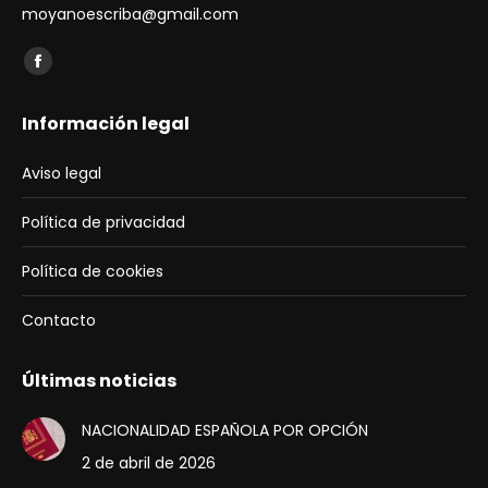
moyanoescriba@gmail.com
Find us on:
Facebook
page
Información legal
opens
in
Aviso legal
new
window
Política de privacidad
Política de cookies
Contacto
Últimas noticias
NACIONALIDAD ESPAÑOLA POR OPCIÓN
2 de abril de 2026